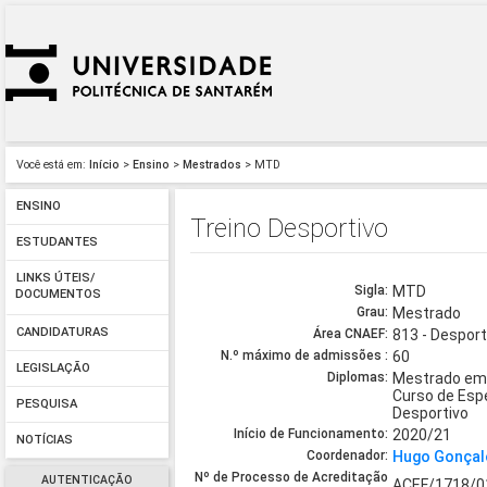
Você está em:
Início
>
Ensino
>
Mestrados
> MTD
ENSINO
Treino Desportivo
ESTUDANTES
LINKS ÚTEIS/
Sigla:
MTD
DOCUMENTOS
Grau:
Mestrado
CANDIDATURAS
Área CNAEF:
813 - Despor
N.º máximo de admissões :
60
LEGISLAÇÃO
Diplomas:
Mestrado em 
Curso de Esp
PESQUISA
Desportivo
Início de Funcionamento:
2020/21
NOTÍCIAS
Coordenador:
Hugo Gonçalo
Nº de Processo de Acreditação
AUTENTICAÇÃO
ACEF/1718/0