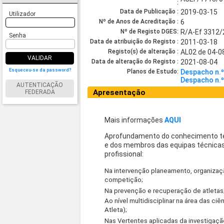
:
Data de Publicação :
2019-03-15
Utilizador
Nº de Anos de Acreditação :
6
Nº de Registo DGES:
R/A-Ef 3312
Senha
Data de atribuição do Registo :
2011-03-18
Registo(s) de alteração :
AL02 de 04-0
VALIDAR
Data de alteração do Registo :
2021-08-04
Esqueceu-se da password?
Planos de Estudo:
Despacho n.º
Despacho n.
AUTENTICAÇÃO
Apresentação
FEDERADA
Mais informações
AQUI
Aprofundamento do conhecimento técni
e dos membros das equipas técnicas 
profissional:
Na intervenção planeamento, organizaçã
competição;
Na prevenção e recuperação de atletas
Ao nível multidisciplinar na área das ciê
Atleta);
Nas Vertentes aplicadas da investigaçã