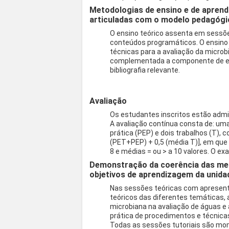
Metodologias de ensino e de aprend
articuladas com o modelo pedagógi
O ensino teórico assenta em sessõe
conteúdos programáticos. O ensino 
técnicas para a avaliação da microbi
complementada a componente de ensi
bibliografia relevante.
Avaliação
Os estudantes inscritos estão admit
A avaliação contínua consta de: um
prática (PEP) e dois trabalhos (T), 
(PET+PEP) + 0,5 (média T)], em que
8 e médias = ou > a 10 valores. O ex
Demonstração da coerência das met
objetivos de aprendizagem da unidad
Nas sessões teóricas com apresent
teóricos das diferentes temáticas,
microbiana na avaliação de águas e 
prática de procedimentos e técnicas
Todas as sessões tutoriais são mo