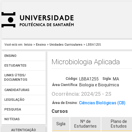
Você está em:
Início
>
Ensino
>
Unidades Curriculares
> LBBA1255
ENSINO
Microbiologia Aplicada
ESTUDANTES
LINKS ÚTEIS/
Código:
LBBA1255
Sigla:
MA
DOCUMENTOS
Biologia e Bioquímica
Área Científica:
CANDIDATURAS
Ocorrência: 2024/25 - 2S
LEGISLAÇÃO
Ciências Biológicas (CB)
Área de Ensino:
PESQUISA
Cursos
NOTÍCIAS
Nº de
Plano de
Sigla
Estudantes
Estudos
AUTENTICAÇÃO