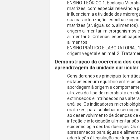
ENSINO TEÓRICO 1. Ecologia Microb
matrizes, com especial relevância p
influenciam a atividade dos micror
sua caracterização: escolha e sign
matrizes (ar, água, solo, alimentos)
origem alimentar: microrganismos e
alimentar. 5. Critérios, especificaçõ
alimentos.
ENSINO PRÁTICO E LABORATORIAL 1. 
origem vegetal e animal. 2. Tratame
Demonstração da coerência dos co
aprendizagem da unidade curricular
Considerando as principais temática
estabelecer um equilíbrio entre os 
abordagem à origem e comportamen
através do tipo de microbiota em pl
extrínsecos e intrínsecos nas alter
análise. Os indicadores microbiológ
matrizes, para sublinhar o seu signi
ao desenvolvimento de doenças de 
infeção e intoxicação alimentar são
epidemiologia destas doenças. Os cr
apresentados para águas e alimentos
adaptação à legislação portuguesa.