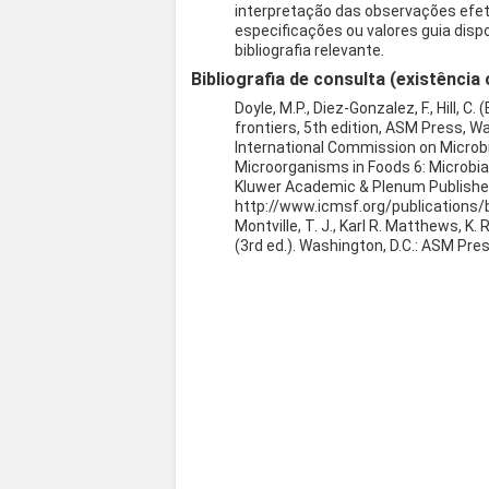
interpretação das observações efet
especificações ou valores guia disp
bibliografia relevante.
Bibliografia de consulta (existência 
Doyle, M.P., Diez-Gonzalez, F., Hill, 
frontiers, 5th edition, ASM Press, Wa
International Commission on Microbiol
Microorganisms in Foods 6: Microbia
Kluwer Academic & Plenum Publisher
http://www.icmsf.org/publications/
Montville, T. J., Karl R. Matthews, K. 
(3rd ed.). Washington, D.C.: ASM Pres